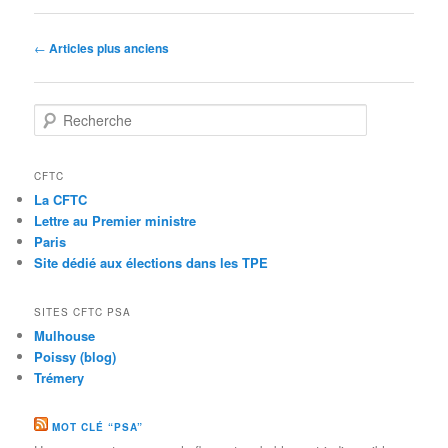
Navigation des articles
←
Articles plus anciens
Recherche
CFTC
La CFTC
Lettre au Premier ministre
Paris
Site dédié aux élections dans les TPE
SITES CFTC PSA
Mulhouse
Poissy (blog)
Trémery
MOT CLÉ “PSA”