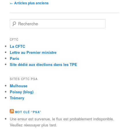
Navigation des articles
←
Articles plus anciens
Recherche
CFTC
La CFTC
Lettre au Premier ministre
Paris
Site dédié aux élections dans les TPE
SITES CFTC PSA
Mulhouse
Poissy (blog)
Trémery
MOT CLÉ “PSA”
Une erreur est survenue, le flux est probablement indisponible.
Veuillez réessayer plus tard.