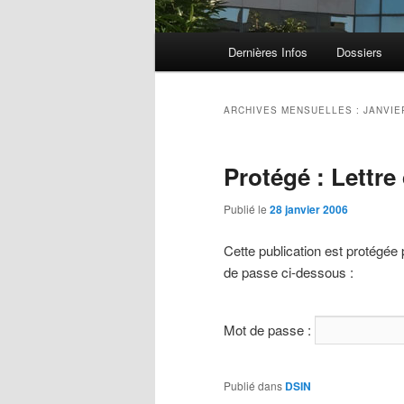
Menu principal
Dernières Infos
Dossiers
Aller au contenu principal
Aller au contenu secondaire
ARCHIVES MENSUELLES :
JANVIE
Protégé : Lettre
Publié le
28 janvier 2006
Cette publication est protégée 
de passe ci-dessous :
Mot de passe :
Publié dans
DSIN