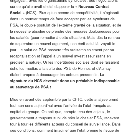
engageait, avec les organisations syndicales, des négociations
sur ce qu’elle avait choisi d’appeler le «
Nouveau Contrat
Social
» (NCS). Plus qu’un accord de compétitivité, il s’agissait
dans un premier temps de faire accepter par les syndicats de
PSA, le double postulat de l’extrême gravité de la situation, et de
la nécessité absolue de prendre des mesures douloureuses pour
les salariés (pour remédier à cette situation). Mais dès la rentrée
de septembre un nouvel argument, non écrit celui-là, voyait le
jour : le salut de PSA passera très vraisemblablement par sa
recapitalisation et l’appel à un nouvel investisseur (sans en
préciser la nature). Or les incertitudes sociales dont se faisaient
écho les médias à la suite des PSE de Rennes et d’Aulnay,
étaient propres à décourager les acteurs pressentis.
La
signature du NCS devenait donc un préalable indispensable
au sauvetage de PSA !
Mise en avant dès septembre par la CFTC, cette analyse prend
tout son sens aujourd’hui avec l’arrivée de l’état français au
capital du groupe. On sait que, compte tenu des enjeux, le
gouvernement a toujours suivi de près le dossier PSA, recevant
tour à tour les différents acteurs du conseil de surveillance. Dans
ces conditions, comment imaginer que l’état prenne le risque de