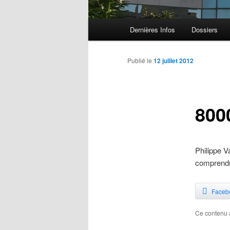
Menu principal
Dernières Infos
Dossiers
Aller au contenu principal
Aller au contenu secondaire
Publié le
12 juillet 2012
800
Philippe V
comprendr
Faceb
Ce contenu 