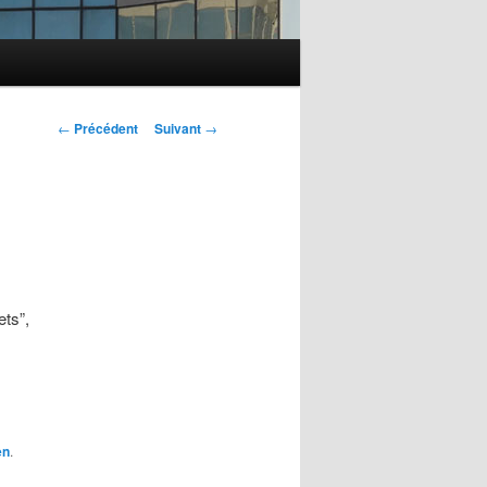
Navigation des
←
Précédent
Suivant
→
articles
ets”,
en
.