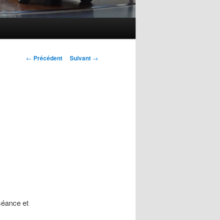
Navigation des
←
Précédent
Suivant
→
articles
séance et