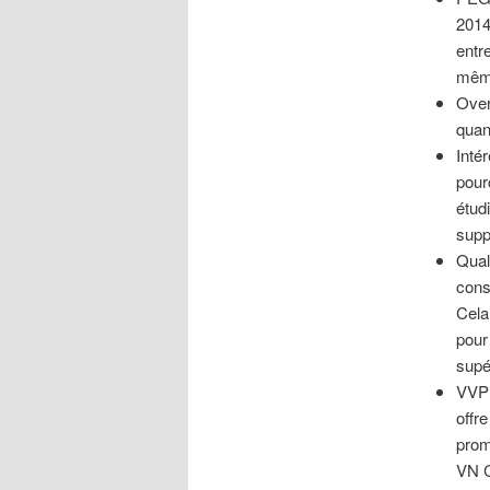
2014
entr
mêm
Over
quant
Inté
pour
étudi
supp
Quali
cons
Cela
pour
supé
VVP 
offre
prom
VN C