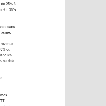
f de 25% à
 en H+ 35%
iance dans
usiasme.
s revenus
 70% du
uand les
% au-delà
ne
ommés
 RTT