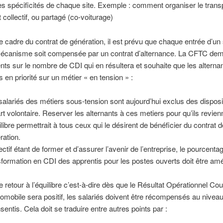
les spécificités de chaque site. Exemple : comment organiser le transp
t collectif, ou partagé (co-voiturage)
e cadre du contrat de génération, il est prévu que chaque entrée d’un 
écanisme soit compensée par un contrat d’alternance. La CFTC de
s sur le nombre de CDI qui en résultera et souhaite que les alternan
s en priorité sur un métier « en tension » :
salariés des métiers sous-tension sont aujourd’hui exclus des disposi
rt volontaire. Reserver les alternants à ces metiers pour qu’ils revien
uilibre permettrait à tous ceux qui le désirent de bénéficier du contrat 
ration.
ectif étant de former et d’assurer l’avenir de l’entreprise, le pourcenta
sformation en CDI des apprentis pour les postes ouverts doit être amé
e retour à l’équilibre c’est-à-dire dès que le Résultat Opérationnel Cou
mobile sera positif, les salariés doivent être récompensés au nivea
sentis. Cela doit se traduire entre autres points par :