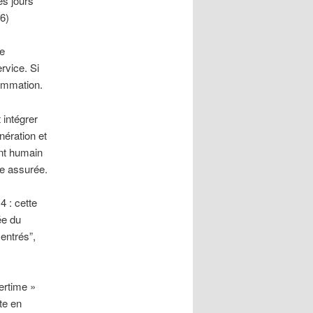
es jours
6)
re
rvice. Si
sommation.
 intégrer
nération et
ent humain
re assurée.
 : cette
ée du
entrés”,
ertime »
te en