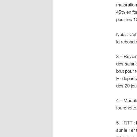
majoration
45% en fon
pour les 1
Nota : Cet
le rebond 
3 – Revoir
des salari
brut pour
H- dépasse
des 20 jou
4 – Modul
fourchette
5 – RTT : 
sur le 1er