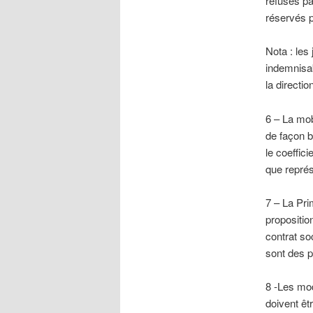
refusés pa
réservés p
Nota : les
indemnisab
la directi
6 – La mobi
de façon b
le coeffic
que représ
7 – La Pri
propositio
contrat so
sont des pi
8 -Les mod
doivent êt