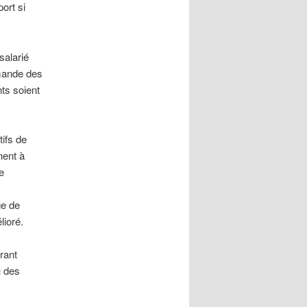
ort si
salarié
mande des
ts soient
tifs de
nent à
de
ge de
lioré.
rant
u des