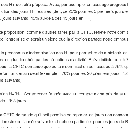
 des H+ doit être proposé. Avec, par exemple, un passage progressi
ction des jours H+ réalisés (de type 25% pour les 5 premiers jours
0 jours suivants 45% au-delà des 15 jours en H+)
te proposition, comme d’autres faites par la CFTC, reflète notre conf
de l’entreprise et serait un signe que la direction partage notre entho
 le processus d’indémnisation des H- pour permettre de maintenir le
és les plus touchés par les réductions d’activité. Prévu initialement à
 tous, la CFTC demande que cette indemnisation soit passée à 75% q
ront un certain seuil (exemple : 70% pour les 20 premiers jours 75
rs suivants)
ation H+/H- : Commencer l’année avec un compteur compris dans u
 de +3/-3 jours
la CFTC demande qu’il soit possible de reporter les jours non cons
 trimestre de l’année suivante, et cela en particulier pour les jours de