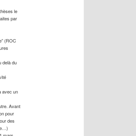
thèses le
aites par
une” (ROC
sures
u delà du
vité
a avec un
utre. Avant
ion pour
pour des
ble…)
31 mars