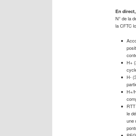
En direct,
N° de la d
la CFTC lo
Acco
posi
cont
H+ (
cycl
H- (
parti
H+/H
comp
RTT 
le d
une 
pont
PEG 