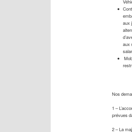
Véhi
Cont
emba
aux 
alte
d’av
aux 
sala
Mobi
restr
Nos deman
1 – L’acco
prévues da
2 – La maj