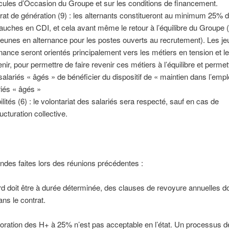
cules d’Occasion du Groupe et sur les conditions de financement.
rat de génération (9) : les alternants constitueront au minimum 25% d
uches en CDI, et cela avant même le retour à l’équilibre du Groupe (p
jeunes en alternance pour les postes ouverts au recrutement). Les j
rnance seront orientés principalement vers les métiers en tension et les
enir, pour permettre de faire revenir ces métiers à l’équilibre et permet
salariés « âgés » de bénéficier du dispositif de « maintien dans l’empl
riés « âgés »
lités (6) : le volontariat des salariés sera respecté, sauf en cas de
ucturation collective.
des faites lors des réunions précédentes :
rd doit être à durée déterminée, des clauses de revoyure annuelles do
ns le contrat.
oration des H+ à 25% n’est pas acceptable en l’état. Un processus d