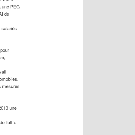
, à une PEG
AI de
 salariés
 pour
se,
vail
tomobiles.
es mesures
 2013 une
e l’offre