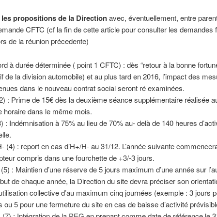
 les propositions de la Direction
avec, éventuellement, entre paren
emande CFTC (cf la fin de cette article pour consulter les demandes f
rs de la réunion précedente)
rd à durée déterminée ( point 1 CFTC) : dès “retour à la bonne fort
tif de la division automobile) et au plus tard en 2016, l’impact des me
enues dans le nouveau contrat social seront ré examinées.
2) : Prime de 15€ dès la deuxième séance supplémentaire réalisée a
e horaire dans le même mois.
3) : Indémnisation à 75% au lieu de 70% au- delà de 140 heures d’acti
elle.
- (4) : report en cas d’H+/H- au 31/12. L’année suivante commencer
teur compris dans une fourchette de +3/-3 jours.
(5) : Maintien d’une réserve de 5 jours maximum d’une année sur l’a
ébut de chaque année, la Direction du site devra préciser son orientat
utilisation collective d’au maximum cinq journées (exemple : 3 jours 
s ou 5 pour une fermeture du site en cas de baisse d’activité prévisi
(7) : Intégration de la PEG en prenant comme date de référence le 