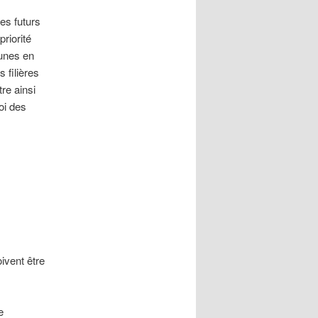
es futurs
riorité
eunes en
 filières
tre ainsi
oi des
ivent être
e