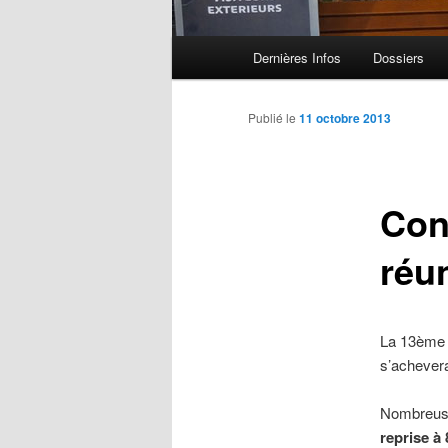
Menu principal
Dernières Infos
Dossiers
Aller au contenu principal
Aller au contenu secondaire
Publié le
11 octobre 2013
Con
réu
La 13ème 
s’achever
Nombreuses
reprise à