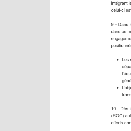
intégrant 
celui-ci es
9 – Dans l
dans ce m
engagement
positionné
Les 
dépa
l’éq
géné
L’obj
tran
10 – Dès l
(ROC) auto
efforts con