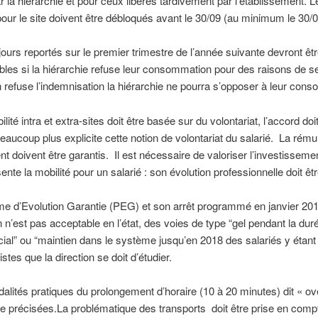
r la hiérarchie et pour ceux libérés tardivement par l’établissement. L
our le site doivent être débloqués avant le 30/09 (au minimum le 30/0
 jours reportés sur le premier trimestre de l’année suivante devront êt
les si la hiérarchie refuse leur consommation pour des raisons de se
on refuse l’indemnisation la hiérarchie ne pourra s’opposer à leur con
lité intra et extra-sites doit être basée sur du volontariat, l’accord doit
eaucoup plus explicite cette notion de volontariat du salarié. La rému
ient doivent être garantis. Il est nécessaire de valoriser l’investissem
ente la mobilité pour un salarié : son évolution professionnelle doit êt
me d’Evolution Garantie (PEG) et son arrêt programmé en janvier 2014
n n’est pas acceptable en l’état, des voies de type “gel pendant la dur
cial” ou “maintien dans le système jusqu’en 2018 des salariés y étant 
stes que la direction se doit d’étudier.
alités pratiques du prolongement d’horaire (10 à 20 minutes) dit « ov
re précisées.La problématique des transports doit être prise en comp