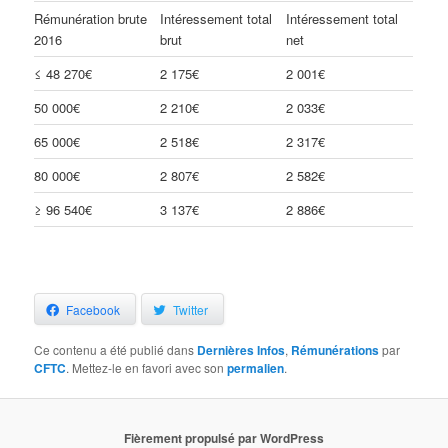
Rémunération brute
Intéressement total
Intéressement total
2016
brut
net
≤ 48 270€
2 175€
2 001€
50 000€
2 210€
2 033€
65 000€
2 518€
2 317€
80 000€
2 807€
2 582€
≥ 96 540€
3 137€
2 886€
Facebook
Twitter
Ce contenu a été publié dans
Dernières Infos
,
Rémunérations
par
CFTC
. Mettez-le en favori avec son
permalien
.
Fièrement propulsé par WordPress