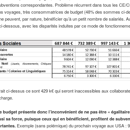
ubventions correspondantes. Problème récurrent dans tous les CE/C
ns voyages, très consommatrices de budget (48% des sommes ci-d
e peuvent, par nature, bénéficier qu’à un petit nombre de salariés. A
i-dessous, avec les disparités induites par ce mode de fonctionnemen
rait ci-dessus ce sont 429 k€ qui seront inaccessibles aux collaborat
charge.
e budget présente donc l’inconvénient de ne pas être « égalitaire 
ussi sa force, puisque ceux qui en bénéficient, profitent de subve
rtantes.
Exemple (sans polémique) du prochain voyage aux USA : 9