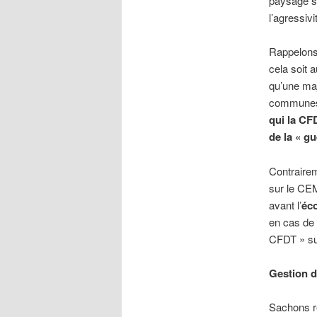
paysage sy
l’agressivi
Rappelons
cela soit 
qu’une maj
communes, 
qui la CF
de la « g
Contrairem
sur le CEM
avant l’
éc
en cas de 
CFDT » sur
Gestion d
Sachons r