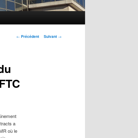
Navigation des
←
Précédent
Suivant
→
articles
du
CFTC
ainement
tracts a
EMR où le