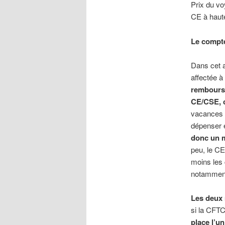
Prix du vo
CE à haut
Le compte
Dans cet a
affectée à
rembourse
CE/CSE, 
vacances (
dépenser e
donc un m
peu, le CE
moins les 
notamment
Les deux 
si la CFTC
place l’un