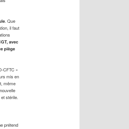
ais
ule
. Que
on, il faut
ations
CGT, avec
ce piège
-CFTC »
ours mis en
nt, même
 nouvelle
t stérile.
e prétend