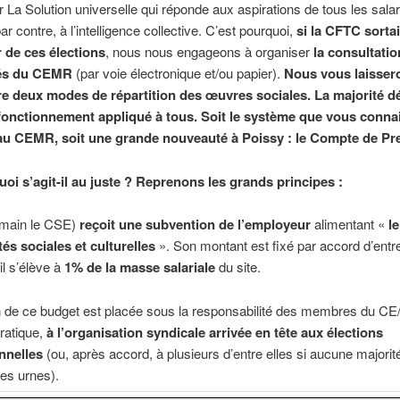
r La Solution universelle qui réponde aux aspirations de tous les sala
r contre, à l’intelligence collective. C’est pourquoi,
si la CFTC sortai
 de ces élections
, nous nous engageons à organiser
la consultatio
iés du CEMR
(par voie électronique et/ou papier).
Nous vous laisser
re deux modes de répartition des œuvres sociales. La majorité d
onctionnement appliqué à tous. Soit le système que vous conna
 au CEMR, soit une grande nouveauté à Poissy : le Compte de Pre
uoi s’agit-il au juste ? Reprenons les grands principes :
main le CSE)
reçoit une subvention de l’employeur
alimentant «
l
tés sociales et culturelles
». Son montant est fixé par accord d’entr
l s’élève à
1% de la masse salariale
du site.
ion de ce budget est placée sous la responsabilité des membres du CE
ratique,
à l’organisation syndicale arrivée en tête aux élections
nnelles
(ou, après accord, à plusieurs d’entre elles si aucune majorit
es urnes).