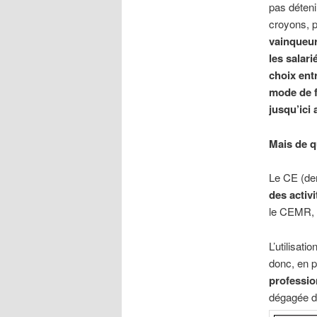
pas déteni
croyons, pa
vainqueur
les salar
choix ent
mode de f
jusqu’ici
Mais de q
Le CE (de
des activi
le CEMR, i
L’utilisat
donc, en p
professio
dégagée d