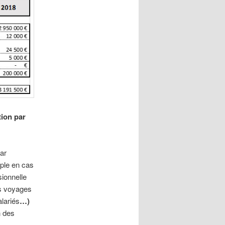
tion par
ar
ple en cas
sionnelle
es voyages
alariés
…)
n des