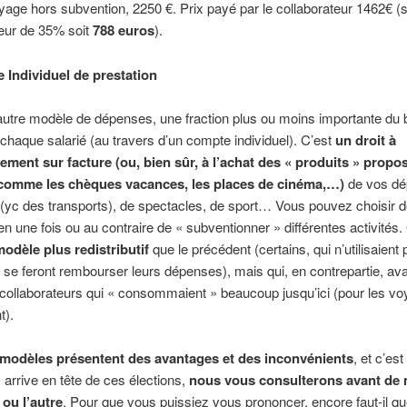
yage hors subvention, 2250 €. Prix payé par le collaborateur 1462€ (
eur de 35% soit
788 euros
).
 Individuel de prestation
utre modèle de dépenses, une fraction plus ou moins importante du 
 chaque salarié (au travers d’un compte individuel). C’est
un droit à
ment sur facture (ou, bien sûr, à l’achat des « produits » propos
comme les chèques vacances, les places de cinéma,…)
de vos d
yc des transports), de spectacles, de sport… Vous pouvez choisir d
n une fois ou au contraire de « subventionner » différentes activités.
odèle plus redistributif
que le précédent (certains, qui n’utilisaient 
 se feront rembourser leurs dépenses), mais qui, en contrepartie, av
collaborateurs qui « consommaient » beaucoup jusqu’ici (pour les v
).
modèles présentent des avantages et des inconvénients
, et c’es
 arrive en tête de ces élections,
nous vous consulterons avant de 
 ou l’autre
. Pour que vous puissiez vous prononcer, encore faut-il q