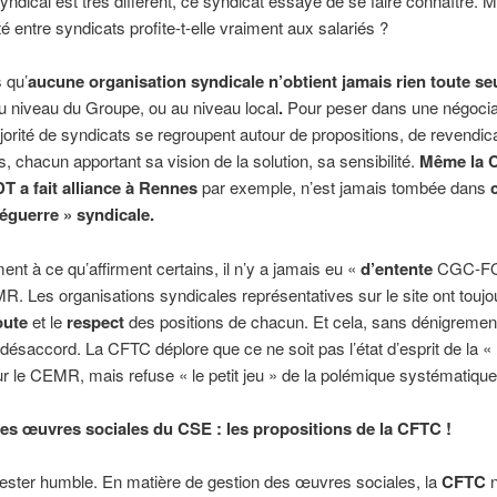
ndical est très différent, ce syndicat essaye de se faire connaître. M
té entre syndicats profite-t-elle vraiment aux salariés ?
 qu’
aucune organisation syndicale n’obtient jamais rien toute se
au niveau du Groupe, ou au niveau local
.
Pour peser dans une négociati
orité de syndicats se regroupent autour de propositions, de revendic
chacun apportant sa vision de la solution, sa sensibilité.
Même la 
DT a fait alliance à Rennes
par exemple, n’est jamais tombée dans
uéguerre » syndicale.
ent à ce qu’affirment certains, il n’y a jamais eu «
d’entente
CGC-FO
R. Les organisations syndicales représentatives sur le site ont touj
oute
et le
respect
des positions de chacun. Et cela, sans dénigreme
désaccord. La CFTC déplore que ce ne soit pas l’état d’esprit de la «
 le CEMR, mais refuse « le petit jeu » de la polémique systématique e
es œuvres sociales du CSE : les propositions de la CFTC !
ester humble. En matière de gestion des œuvres sociales, la
CFTC
n