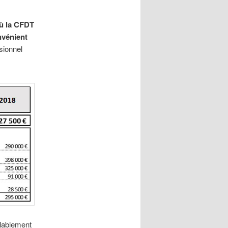
où la CFDT
nvénient
sionnel
blablement