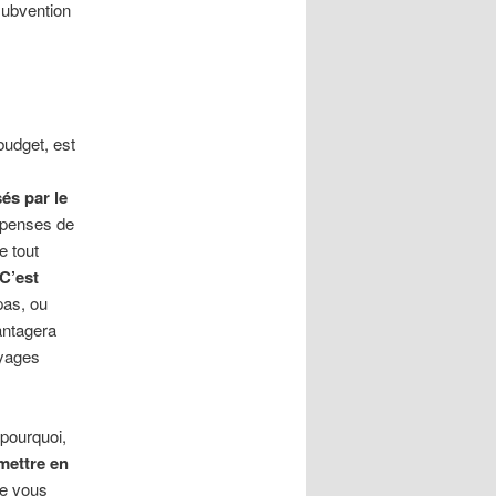
subvention
budget, est
és par le
épenses de
e tout
C’est
pas, ou
antagera
oyages
t pourquoi,
mettre en
ue vous