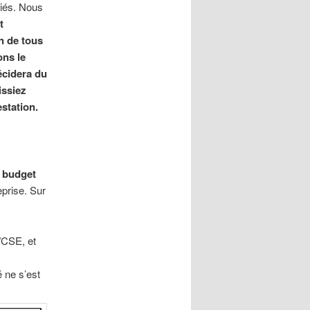
riés. Nous
t
n de tous
ons le
écidera du
issiez
station.
e budget
eprise. Sur
/CSE, et
é ne s’est