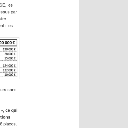
SE, les
essus par
utre
t : les
eurs sans
», ce qui
ntions
8 places.