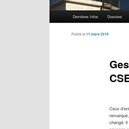
Menu principal
Dernières Infos
Dossiers
Aller au contenu principal
Aller au contenu secondaire
Publié le
11 mars 2019
Ges
CSE
Ceux d’ent
remarqué, 
changé. Il