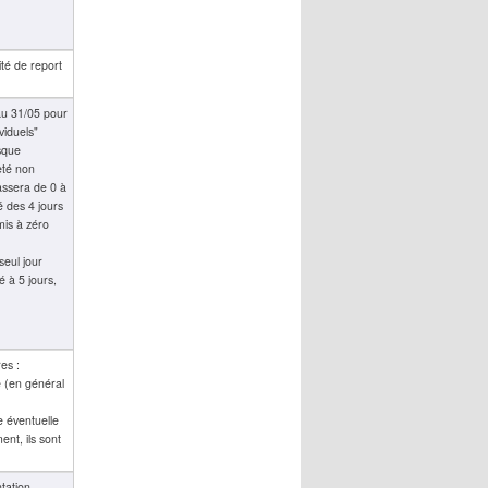
ité de report
au 31/05 pour
viduels"
isque
eté non
assera de 0 à
é des 4 jours
mis à zéro
seul jour
é à 5 jours,
es :
é (en général
e éventuelle
ent, ils sont
tation