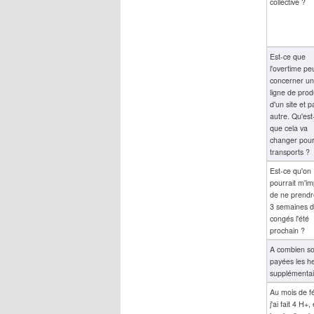
collective ?
Est-ce que
l'overtime pe
concerner u
ligne de prod
d'un site et 
autre. Qu'est
que cela va
changer pour
transports ?
Est-ce qu'on
pourrait m'i
de ne prendr
3 semaines 
congés l'été
prochain ?
A combien so
payées les h
supplémentai
Au mois de fé
j'ai fait 4 H+,