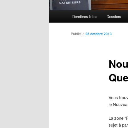
Menu principal
Dernières Infos
Dossiers
Aller au contenu principal
Aller au contenu secondaire
Publié le
25 octobre 2013
Nou
Que
Vous trouv
le Nouveau
La zone “
sujet à pa