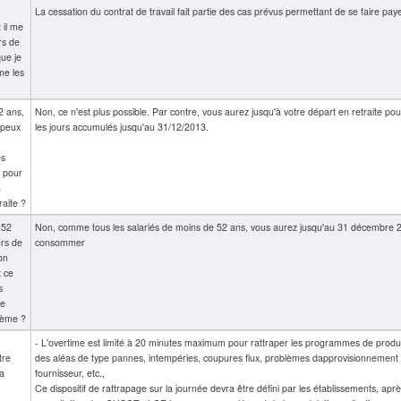
La cessation du contrat de travail fait partie des cas prévus permettant de se faire pa
t il me
rs de
ue je
me les
2 ans,
Non, ce n'est plus possible. Par contre, vous aurez jusqu'à votre départ en retraite 
 peux
les jours accumulés jusqu'au 31/12/2013.
es
 pour
n
raite ?
 52
Non, comme tous les salariés de moins de 52 ans, vous aurez jusqu'au 31 décembre 2
urs de
consommer
on
t ce
s
le
tème ?
- L'overtime est limité à 20 minutes maximum pour rattraper les programmes de produc
tre
des aléas de type pannes, intempéries, coupures flux, problèmes dapprovisionnement 
la
fournisseur, etc.,
Ce dispositif de rattrapage sur la journée devra être défini par les établissements, apr