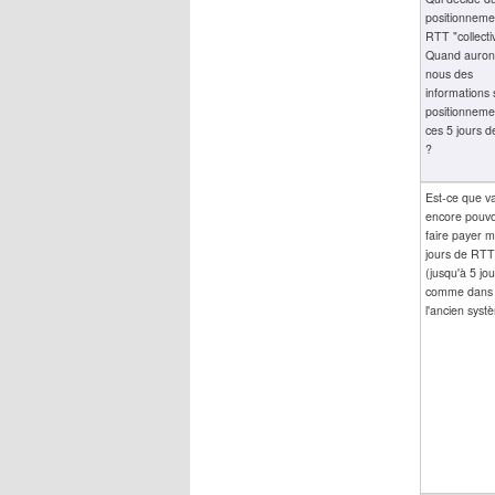
positionneme
RTT "collecti
Quand auron
nous des
informations 
positionneme
ces 5 jours 
?
Est-ce que va
encore pouvo
faire payer 
jours de RTT
(jusqu'à 5 jou
comme dans
l'ancien syst