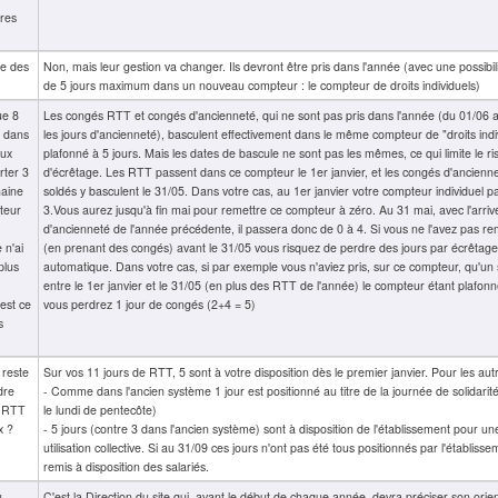
res
re des
Non, mais leur gestion va changer. Ils devront être pris dans l'année (avec une possibil
de 5 jours maximum dans un nouveau compteur : le compteur de droits individuels)
ue 8
Les congés RTT et congés d'ancienneté, qui ne sont pas pris dans l'année (du 01/06 
 dans
les jours d'ancienneté), basculent effectivement dans le même compteur de "droits indi
eux
plafonné à 5 jours. Mais les dates de bascule ne sont pas les mêmes, ce qui limite le r
rter 3
d'écrêtage. Les RTT passent dans ce compteur le 1er janvier, et les congés d'ancienn
haine
soldés y basculent le 31/05. Dans votre cas, au 1er janvier votre compteur individuel p
teur
3.Vous aurez jusqu'à fin mai pour remettre ce compteur à zéro. Au 31 mai, avec l'arriv
d'ancienneté de l'année précédente, il passera donc de 0 à 4. Si vous ne l'avez pas re
 n'ai
(en prenant des congés) avant le 31/05 vous risquez de perdre des jours par écrêtage
plus
automatique. Dans votre cas, si par exemple vous n'aviez pris, sur ce compteur, qu'un 
entre le 1er janvier et le 31/05 (en plus des RTT de l'année) le compteur étant plafonn
est ce
vous perdrez 1 jour de congés (2+4 = 5)
s
 reste
Sur vos 11 jours de RTT, 5 sont à votre disposition dès le premier janvier. Pour les autr
dre
- Comme dans l'ancien système 1 jour est positionné au titre de la journée de solidarit
e RTT
le lundi de pentecôte)
x ?
- 5 jours (contre 3 dans l'ancien système) sont à disposition de l'établissement pour un
utilisation collective. Si au 31/09 ces jours n'ont pas été tous positionnés par l'établissem
remis à disposition des salariés.
u
C'est la Direction du site qui, avant le début de chaque année, devra préciser son orien