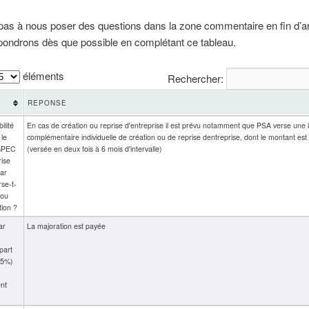
pas à nous poser des questions dans la zone commentaire en fin d’art
pondrons dès que possible en complétant ce tableau.
éléments
Rechercher:
REPONSE
ilité
En cas de création ou reprise d'entreprise il est prévu notamment que PSA verse une
 le
complémentaire individuelle de création ou de reprise dentreprise, dont le montant est f
 GPEC
(versée en deux fois à 6 mois d'intervalle)
rise
par
se-t-
 ou
tion ?
ar
La majoration est payée
 part
25%)
nt