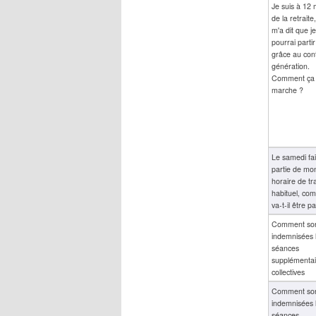
Je suis à 12 
de la retraite
m'a dit que je
pourrai parti
grâce au con
génération.
Comment ça
marche ?
Le samedi fai
partie de mo
horaire de tra
habituel, co
va-t-il être p
Comment so
indemnisées 
séances
supplémentai
collectives
Comment so
indemnisées 
séances