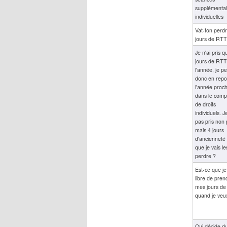
supplémentai
individuelles
Vat-ton perd
jours de RTT
Je n'ai pris q
jours de RTT
l'année, je p
donc en repo
l'année proc
dans le comp
de droits
individuels. Je
pas pris non 
mais 4 jours
d'ancienneté 
que je vais le
perdre ?
Est-ce que je
libre de pren
mes jours d
quand je veu
Qui décide d