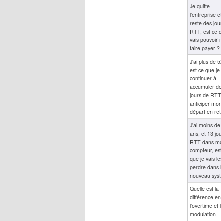
Je quitte
l'entreprise e
reste des jou
RTT, est ce q
vais pouvoir 
faire payer ?
J'ai plus de 5
est ce que je
continuer à
accumuler d
jours de RTT
anticiper mo
départ en ret
J'ai moins de
ans, et 13 jo
RTT dans m
compteur, es
que je vais le
perdre dans 
nouveau sys
Quelle est la
différence en
l'overtime et 
modulation