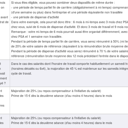
mois
Si vous êtes éligible, vous pouvez combiner deux dispositifs de même durée :
, on
- une période de temps partiel fin de carrière (obligatoirement à mi-temps) comprena
(d'une semaine ou plus) dans l'entreprise et une période équivalente non travaillée
r avant
- une période de dispense d'activité
trat de
Dans votre exemple, cela pourrait donc être : 6 mois à mi-temps avec 3 mois chez PS
chez vous, suivi de 6 mois de dispense d'activité. Et donc 3 mois de travail et 9 mois non
Remarque : votre mi-temps de 6 mois pourrait aussi être organisé différemment, ave
chez PSA et 1 semaine non travaillée.
Pendant la période de temps partiel fin de carrière, vous serez rémunéré à 50% (mi t
de 20% de votre salaire de référence (équivalent à la rémunération brute moyenne de
Pendant la période de dispense d'activité vous serez rémunéré à 70 % de votre salair
référence (rémunération brute moyenne des 12 mois précédant l'entrée dans le disposi
t
Dans le cas des salariés dont l'horaire de travail comporte habituellement un samedi tra
n
(horaires décalés ou 6x4), la majoration de 45 % est maintenue sur les samedis intégr
vail
cycle de travail.
mment
ayé ?
nt
Majoration de 25% (ou repos compensateur à l'initiative du salarié)
les
Prime de 15 € dès la deuxième séance (d'au moins 4 heures) dans le mois
res
nt
Majoration de 25% (ou repos compensateur à l'initiative du salarié)
les
Prime de 15 € dès la deuxième séance (d'au moins 4 heures) dans le mois