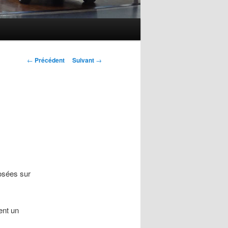
Navigation des
←
Précédent
Suivant
→
articles
osées sur
ent un