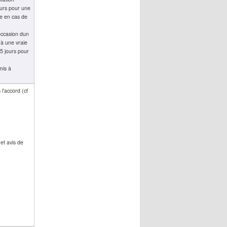
jours pour une
te en cas de
ccasion dun
à une vraie
 5 jours pour
mis à
l'accord (cf
et avis de