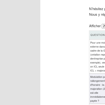
N’hésitez 
Nous y ré
Afficher
QUESTION
Pour une mob
externe dans
cadre de la
(création rep
dentreprise 
exemple), ver
on ICL seule
ICL + majora
Modulation p
rallongement
d'horaire : la
majoration (
est-elle
immédiateme
payée ?