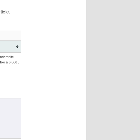
icle.
 indemnité
ixé à 6.000 .