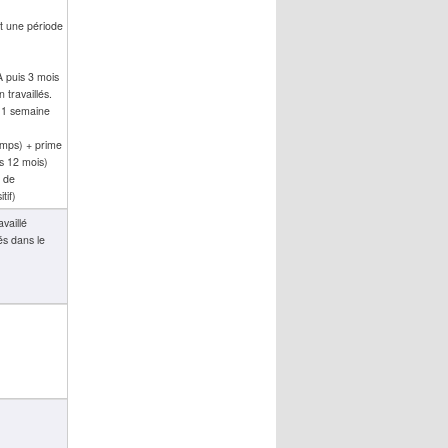
nt une période
A puis 3 mois
 travaillés.
c 1 semaine
emps) + prime
s 12 mois)
e de
tif)
vaillé
és dans le