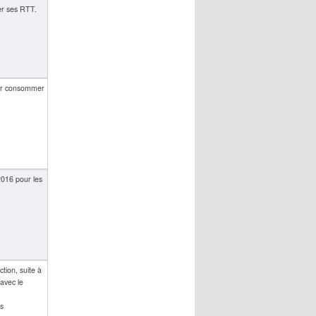
yer ses RTT.
pour consommer
016 pour les
tion, suite à
avec le
ès