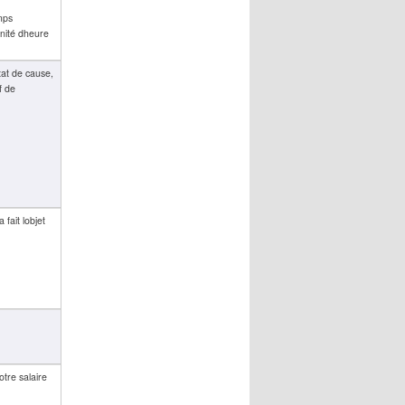
emps
nité dheure
tat de cause,
f de
fait lobjet
tre salaire