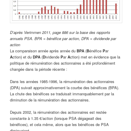
D’après Verimmen 2011, page 886 sur la base des rapports
annuels PSA. BPA = bénéfice par action, DPA = dividende par
action
La comparaison année après année du
BPA
(
B
énéfice
P
ar
A
ction) et du
DPA
(
D
ividende
P
ar
A
ction) met en évidence que la
politique de rémunération des actionnaires a été profondément
changée dans la période récente :
Dans les années 1985-1996, la rémunération des actionnaires
(DPA) suivait approximativement la courbe des bénéfices (BPA).
La chute des bénéfices se traduisait immanquablement par la
diminution de la rémunération des actionnaires.
Depuis 2002, la rémunération des actionnaires est restée
constante à 1.35 €/action (lorsque PSA dégageait des
bénéfices), et cela même, alors que les bénéfices de PSA
diminuaient.