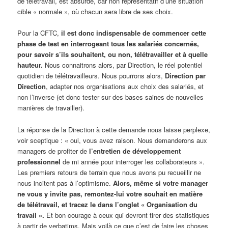
de télétravail, est absurde, car non représentatif d’une situation
cible « normale », où chacun sera libre de ses choix.
Pour la CFTC,
il est donc indispensable de commencer cette
phase de test en interrogeant tous les salariés concernés,
pour savoir s’ils souhaitent, ou non, télétravailler et à quelle
hauteur.
Nous connaitrons alors, par Direction, le réel potentiel
quotidien de télétravailleurs. Nous pourrons alors,
Direction par
Direction
, adapter nos organisations aux choix des salariés, et
non l’inverse (et donc tester sur des bases saines de nouvelles
manières de travailler).
La réponse de la Direction à cette demande nous laisse perplexe,
voir sceptique : « oui, vous avez raison. Nous demanderons aux
managers de profiter de
l’entretien de développement
professionnel
de mi année pour interroger les collaborateurs ».
Les premiers retours de terrain que nous avons pu recueillir ne
nous incitent pas à l’optimisme.
Alors, même si votre manager
ne vous y invite pas, remontez-lui votre souhait en matière
de télétravail, et tracez le dans l’onglet « Organisation du
travail ».
Et bon courage à ceux qui devront tirer des statistiques
à partir de verbatims. Mais voilà ce que c’est de faire les choses